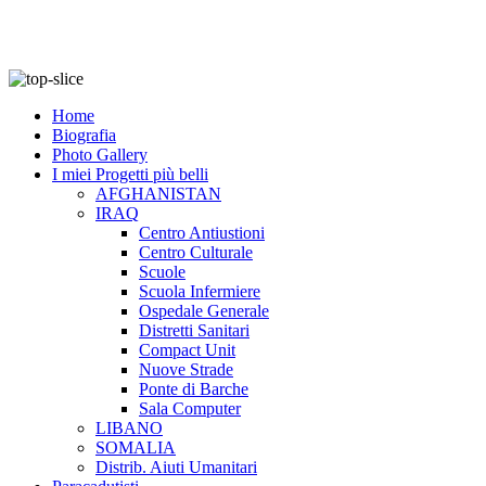
Home
Biografia
Photo Gallery
I miei Progetti più belli
AFGHANISTAN
IRAQ
Centro Antiustioni
Centro Culturale
Scuole
Scuola Infermiere
Ospedale Generale
Distretti Sanitari
Compact Unit
Nuove Strade
Ponte di Barche
Sala Computer
LIBANO
SOMALIA
Distrib. Aiuti Umanitari