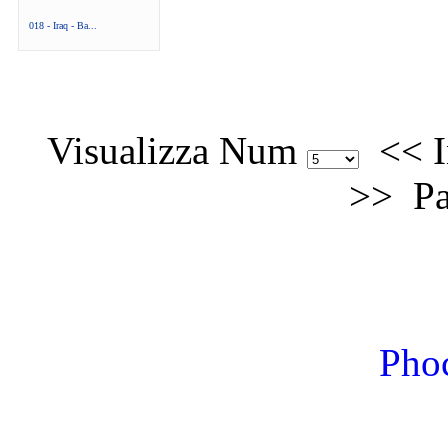
018 - Iraq - Ba...
Visualizza Num
<<
I
>>
Pa
Phoc