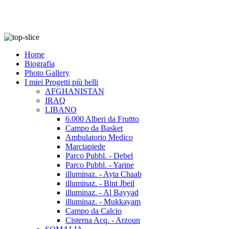
Home
Biografia
Photo Gallery
I miei Progetti più belli
AFGHANISTAN
IRAQ
LIBANO
6.000 Alberi da Fruttto
Campo da Basket
Ambulatorio Medico
Marciapiede
Parco Pubbl. - Debel
Parco Pubbl. - Yarine
illuminaz. - Ayta Chaab
illuminaz. - Bint Jbeil
illuminaz. - Al Bayyad
illuminaz. - Mukkayam
Campo da Calcio
Cisterna Acq. - Arzoun