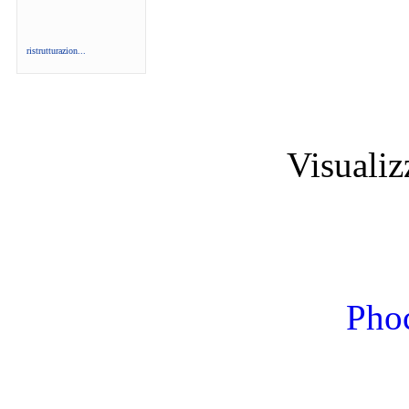
ristrutturazion...
Visuali
Phoc